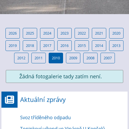
2026
2025
2024
2023
2022
2021
2020
2019
2018
2017
2016
2015
2014
2013
2012
2011
2010
2009
2008
2007
Žádná fotogalerie tady zatím není.
Aktuální zprávy
Svoz tříděného odpadu
Topinkový víkend ve Vinárně U Konšelů