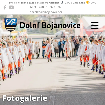
Dnes je
6. srpna 2026
a svátek má
Oldřiška
24°C | Zítra
Lada
29°C
INFO: +420 518 372 326 |
obec@dolnibojanovice.cz
Dolní Bojanovice
Fotogalerie