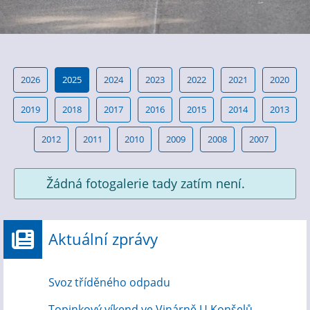
2026
2025
2024
2023
2022
2021
2020
2019
2018
2017
2016
2015
2014
2013
2012
2011
2010
2009
2008
2007
Žádná fotogalerie tady zatím není.
Aktuální zprávy
Svoz tříděného odpadu
Topinkový víkend ve Vinárně U Konšelů