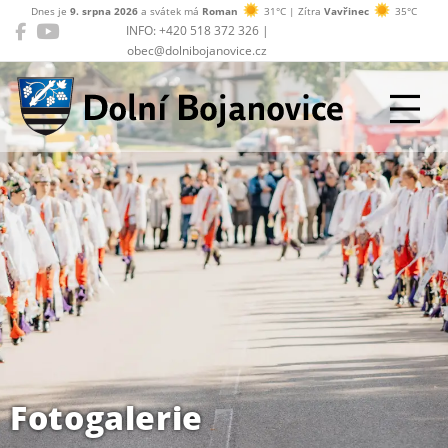
Dnes je
9. srpna 2026
a svátek má
Roman
31°C | Zítra
Vavřinec
35°C
INFO: +420 518 372 326 |
obec@dolnibojanovice.cz
Dolní Bojanovice
Fotogalerie