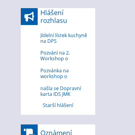
Hlášení
rozhlasu
Jídelní lístek kuchyně
na DPS
Pozvání na 2.
Workshop o
bezpečnosti na
internetu
Pozvánka na
workshop o
bezpečnosti na
internetu 12.8.2026
našla se Dopravní
karta IDS JMK
Starší hlášení
Oznámení