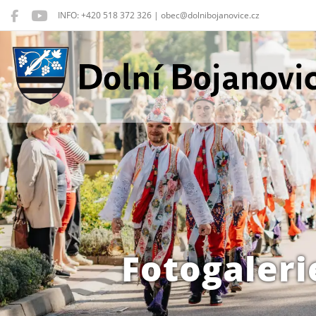
INFO: +420 518 372 326 | obec@dolnibojanovice.cz
Dolní Bojanovice
Fotogaleri