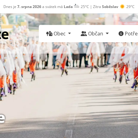
Dnes je
7. srpna 2026
a svátek má
Lada
25°C | Zítra
Soběslav
29°C
Obec
Občan
Potřeb
e