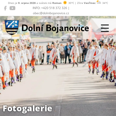
Dnes je
9. srpna 2026
a svátek má
Roman
30°C | Zítra
Vavřinec
34°C
INFO: +420 518 372 326 |
obec@dolnibojanovice.cz
Dolní Bojanovice
Fotogalerie