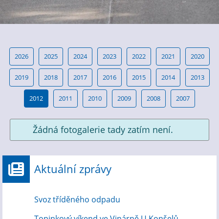
2026
2025
2024
2023
2022
2021
2020
2019
2018
2017
2016
2015
2014
2013
2012
2011
2010
2009
2008
2007
Žádná fotogalerie tady zatím není.
Aktuální zprávy
Svoz tříděného odpadu
Topinkový víkend ve Vinárně U Konšelů