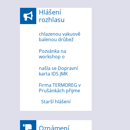
Hlášení
rozhlasu
chlazenou vakuově
balenou drůbež
6.8.2026
Pozvánka na
workshop o
bezpečnosti na
internetu 12.8.2026
našla se Dopravní
karta IDS JMK
Firma TERMOREG v
Prušánkách přijme
strojního zámečníka
Starší hlášení
Oznámení