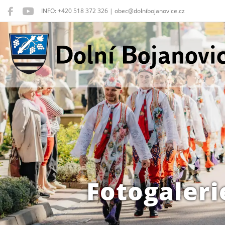
INFO: +420 518 372 326 | obec@dolnibojanovice.cz
Dolní Bojanovice
Fotogaleri