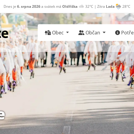
Dnes je
6. srpna 2026
a svátek má
Oldřiška
32°C | Zítra
Lada
28°C
Obec
Občan
Potřeb
e