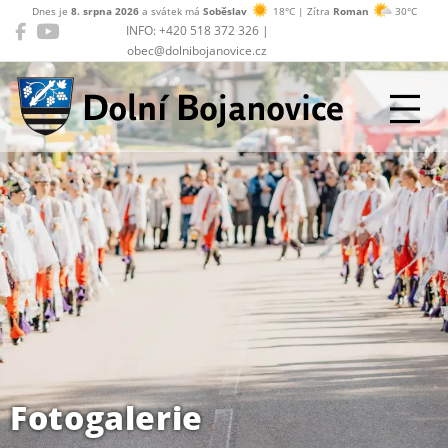
Dnes je
8. srpna 2026
a svátek má
Soběslav
18°C | Zítra
Roman
30°C
INFO: +420 518 372 326 |
obec@dolnibojanovice.cz
Dolní Bojanovice
Fotogalerie