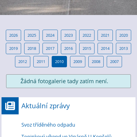
2026
2025
2024
2023
2022
2021
2020
2019
2018
2017
2016
2015
2014
2013
2012
2011
2010
2009
2008
2007
Žádná fotogalerie tady zatím není.
Aktuální zprávy
Svoz tříděného odpadu
Topinkový víkend ve Vinárně U Konšelů