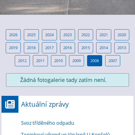
2026
2025
2024
2023
2022
2021
2020
2019
2018
2017
2016
2015
2014
2013
2012
2011
2010
2009
2008
2007
Žádná fotogalerie tady zatím není.
Aktuální zprávy
Svoz tříděného odpadu
Topinkový víkend ve Vinárně U Konšelů