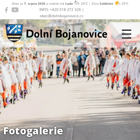
Dnes je
7. srpna 2026
a svátek má
Lada
26°C | Zítra
Soběslav
29°C
INFO: +420 518 372 326 |
obec@dolnibojanovice.cz
Dolní Bojanovice
Fotogalerie