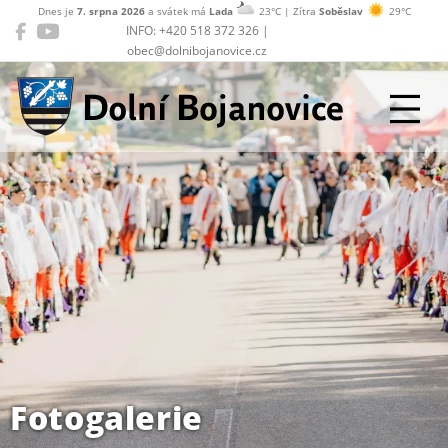
Dnes je
7. srpna 2026
a svátek má
Lada
23°C | Zítra
Soběslav
29°C
INFO: +420 518 372 326 |
obec@dolnibojanovice.cz
Dolní Bojanovice
Fotogalerie