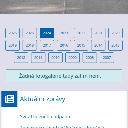
2026
2025
2024
2023
2022
2021
2020
2019
2018
2017
2016
2015
2014
2013
2012
2011
2010
2009
2008
2007
Žádná fotogalerie tady zatím není.
Aktuální zprávy
Svoz tříděného odpadu
Topinkový víkend ve Vinárně U Konšelů