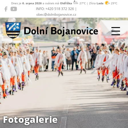
Dnes je
6. srpna 2026
a svátek má
Oldřiška
27°C | Zítra
Lada
29°C
INFO: +420 518 372 326 |
obec@dolnibojanovice.cz
Dolní Bojanovice
Fotogalerie