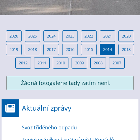
2026
2025
2024
2023
2022
2021
2020
2019
2018
2017
2016
2015
2014
2013
2012
2011
2010
2009
2008
2007
Žádná fotogalerie tady zatím není.
Aktuální zprávy
Svoz tříděného odpadu
Topinkový víkend ve Vinárně U Konšelů