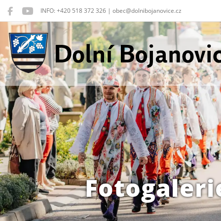
INFO: +420 518 372 326 | obec@dolnibojanovice.cz
Dolní Bojanovice
Fotogaleri