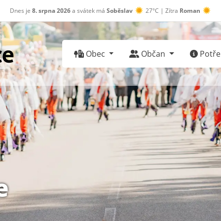
Dnes je
8. srpna 2026
a svátek má
Soběslav
27°C | Zítra
Roman
30°C
Obec
Občan
Potřeb
e