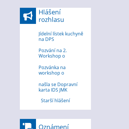
Hlášení
rozhlasu
Jídelní lístek kuchyně
na DPS
Pozvání na 2.
Workshop o
bezpečnosti na
internetu
Pozvánka na
workshop o
bezpečnosti na
internetu 12.8.2026
našla se Dopravní
karta IDS JMK
Starší hlášení
Oznámení