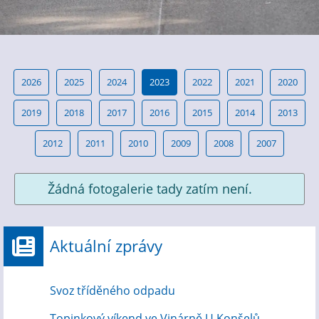
2026
2025
2024
2023
2022
2021
2020
2019
2018
2017
2016
2015
2014
2013
2012
2011
2010
2009
2008
2007
Žádná fotogalerie tady zatím není.
Aktuální zprávy
Svoz tříděného odpadu
Topinkový víkend ve Vinárně U Konšelů