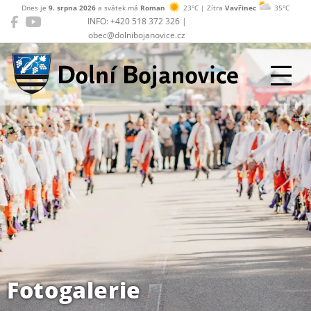
Dnes je
9. srpna 2026
a svátek má
Roman
23°C | Zítra
Vavřinec
35°C
INFO: +420 518 372 326 |
obec@dolnibojanovice.cz
Dolní Bojanovice
Fotogalerie