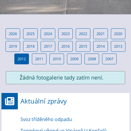
2026
2025
2024
2023
2022
2021
2020
2019
2018
2017
2016
2015
2014
2013
2012
2011
2010
2009
2008
2007
Žádná fotogalerie tady zatím není.
Aktuální zprávy
Svoz tříděného odpadu
Topinkový víkend ve Vinárně U Konšelů