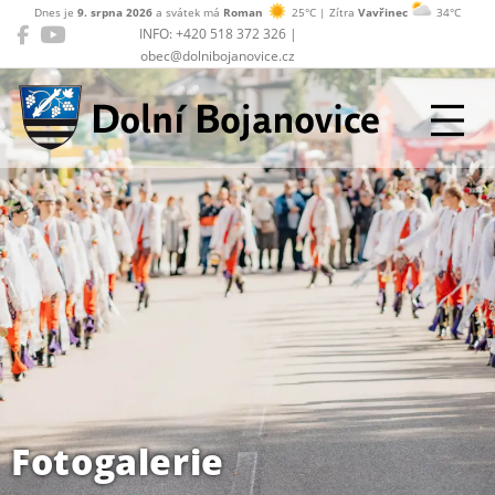
Dnes je
9. srpna 2026
a svátek má
Roman
25°C | Zítra
Vavřinec
34°C
INFO: +420 518 372 326 |
obec@dolnibojanovice.cz
Dolní Bojanovice
Fotogalerie