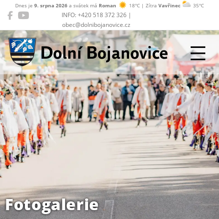
Dnes je
9. srpna 2026
a svátek má
Roman
18°C | Zítra
Vavřinec
35°C
INFO: +420 518 372 326 |
obec@dolnibojanovice.cz
Dolní Bojanovice
Fotogalerie