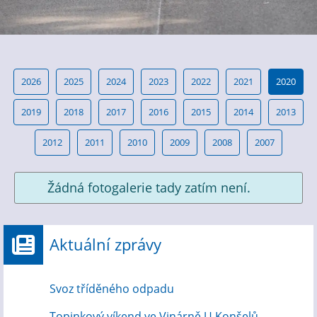
2026
2025
2024
2023
2022
2021
2020
2019
2018
2017
2016
2015
2014
2013
2012
2011
2010
2009
2008
2007
Žádná fotogalerie tady zatím není.
Aktuální zprávy
Svoz tříděného odpadu
Topinkový víkend ve Vinárně U Konšelů