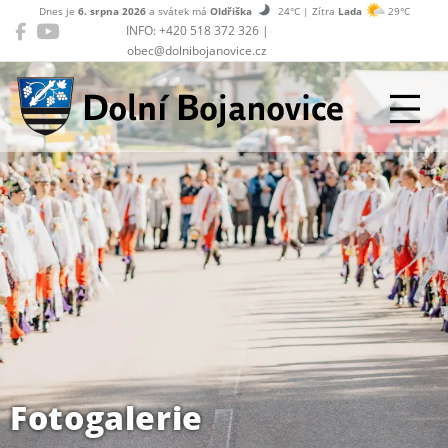
Dnes je
6. srpna 2026
a svátek má
Oldřiška
24°C | Zítra
Lada
29°C
INFO: +420 518 372 326 |
obec@dolnibojanovice.cz
Dolní Bojanovice
Fotogalerie