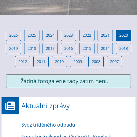
2026
2025
2024
2023
2022
2021
2020
2019
2018
2017
2016
2015
2014
2013
2012
2011
2010
2009
2008
2007
Žádná fotogalerie tady zatím není.
Aktuální zprávy
Svoz tříděného odpadu
Topinkový víkend ve Vinárně U Konšelů