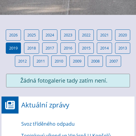
2026
2025
2024
2023
2022
2021
2020
2019
2018
2017
2016
2015
2014
2013
2012
2011
2010
2009
2008
2007
Žádná fotogalerie tady zatím není.
Aktuální zprávy
Svoz tříděného odpadu
Topinkový víkend ve Vinárně U Konšelů