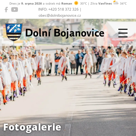
Dnes je
9. srpna 2026
a svátek má
Roman
30°C | Zítra
Vavřinec
34°C
INFO: +420 518 372 326 |
obec@dolnibojanovice.cz
Dolní Bojanovice
Fotogalerie