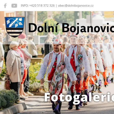
INFO: +420 518 372 326 | obec@dolnibojanovice.cz
Dolní Bojanovice
Fotogaleri