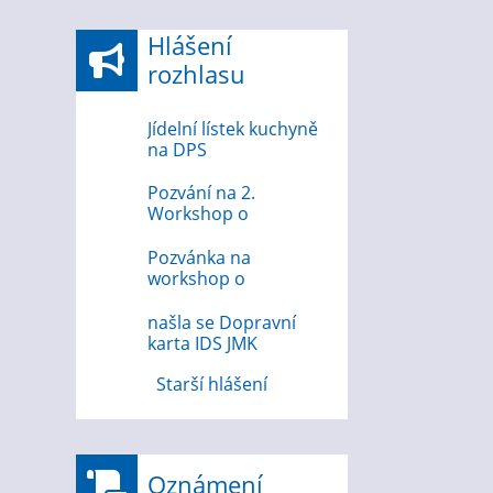
Hlášení
rozhlasu
Jídelní lístek kuchyně
na DPS
Pozvání na 2.
Workshop o
bezpečnosti na
internetu
Pozvánka na
workshop o
bezpečnosti na
internetu 12.8.2026
našla se Dopravní
karta IDS JMK
Starší hlášení
Oznámení