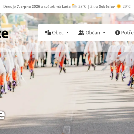
Dnes je
7. srpna 2026
a svátek má
Lada
28°C | Zítra
Soběslav
29°C
Obec
Občan
Potřeb
e