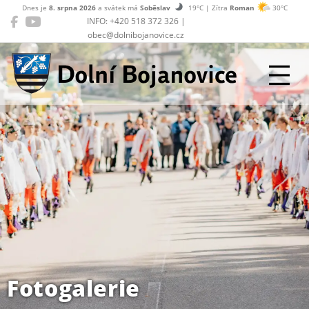
Dnes je
8. srpna 2026
a svátek má
Soběslav
19°C | Zítra
Roman
30°C
INFO: +420 518 372 326 |
obec@dolnibojanovice.cz
Dolní Bojanovice
Fotogalerie