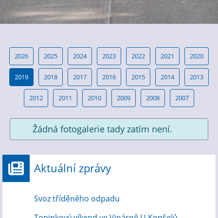
2026
2025
2024
2023
2022
2021
2020
2019
2018
2017
2016
2015
2014
2013
2012
2011
2010
2009
2008
2007
Žádná fotogalerie tady zatím není.
Aktuální zprávy
Svoz tříděného odpadu
Topinkový víkend ve Vinárně U Konšelů