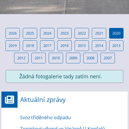
2026
2025
2024
2023
2022
2021
2020
2019
2018
2017
2016
2015
2014
2013
2012
2011
2010
2009
2008
2007
Žádná fotogalerie tady zatím není.
Aktuální zprávy
Svoz tříděného odpadu
Topinkový víkend ve Vinárně U Konšelů