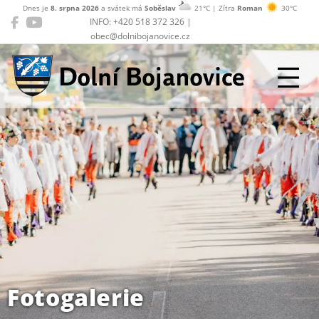
Dnes je
8. srpna 2026
a svátek má
Soběslav
21°C | Zítra
Roman
30°C
INFO: +420 518 372 326 |
obec@dolnibojanovice.cz
Dolní Bojanovice
Fotogalerie