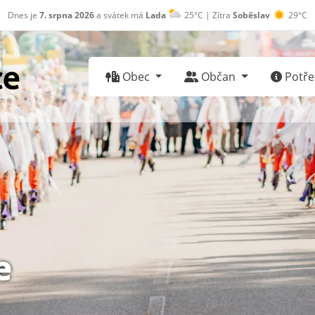
Dnes je
7. srpna 2026
a svátek má
Lada
25°C | Zítra
Soběslav
29°C
Obec
Občan
Potřeb
e