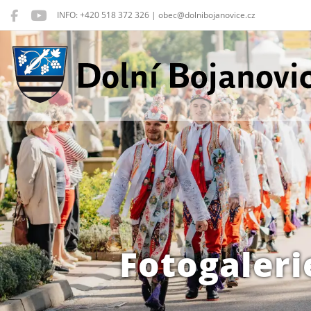
INFO: +420 518 372 326 | obec@dolnibojanovice.cz
Dolní Bojanovice
Fotogaleri