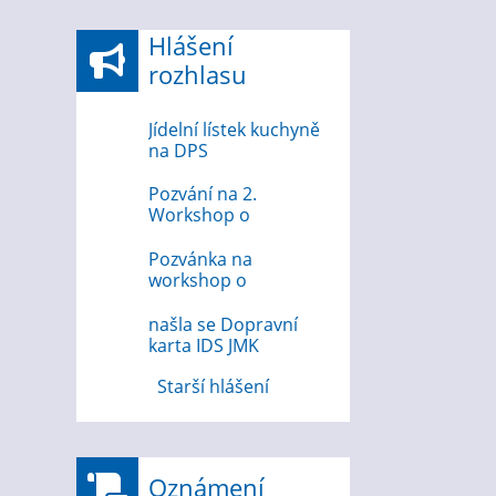
Hlášení
rozhlasu
Jídelní lístek kuchyně
na DPS
Pozvání na 2.
Workshop o
bezpečnosti na
internetu
Pozvánka na
workshop o
bezpečnosti na
internetu 12.8.2026
našla se Dopravní
karta IDS JMK
Starší hlášení
Oznámení