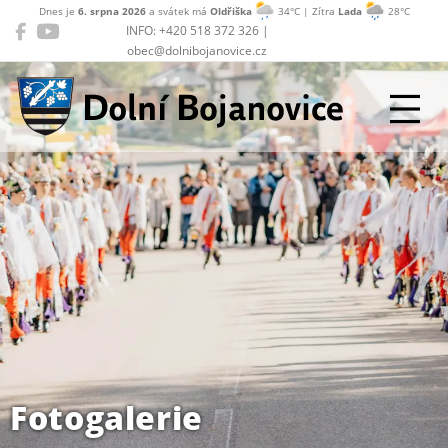
Dnes je
6. srpna 2026
a svátek má
Oldřiška
34°C | Zítra
Lada
28°C
INFO: +420 518 372 326 |
obec@dolnibojanovice.cz
Dolní Bojanovice
Fotogalerie