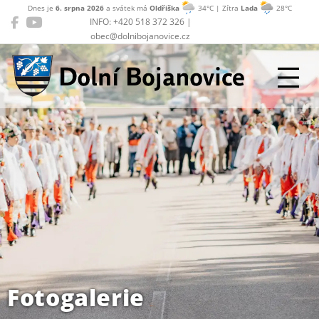
Dnes je
6. srpna 2026
a svátek má
Oldřiška
34°C | Zítra
Lada
28°C
INFO: +420 518 372 326 |
obec@dolnibojanovice.cz
Dolní Bojanovice
Fotogalerie