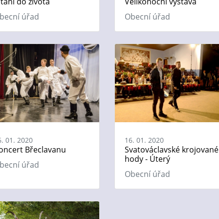
ítání do života
Velikonoční výstava
becní úřad
Obecní úřad
6. 01. 2020
16. 01. 2020
oncert Břeclavanu
Svatováclavské krojované
hody - Úterý
becní úřad
Obecní úřad