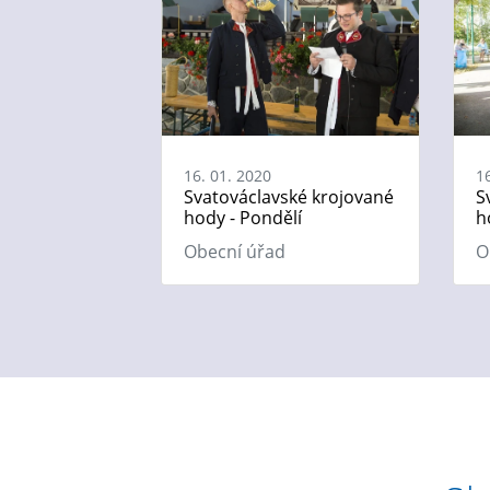
16. 01. 2020
1
Svatováclavské krojované
S
hody - Pondělí
h
Obecní úřad
O