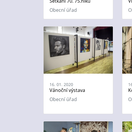
Setkání 70. 75.níků
V
Obecní úřad
O
16. 01. 2020
1
Vánoční výstava
K
Obecní úřad
O