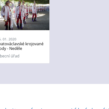
6. 01. 2020
vatováclavské krojované
ody - Neděle
becní úřad