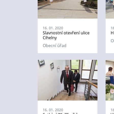
16. 01. 2020
1
Slavnostní otevření ulice
H
Cihelny
O
Obecní úřad
16. 01. 2020
1