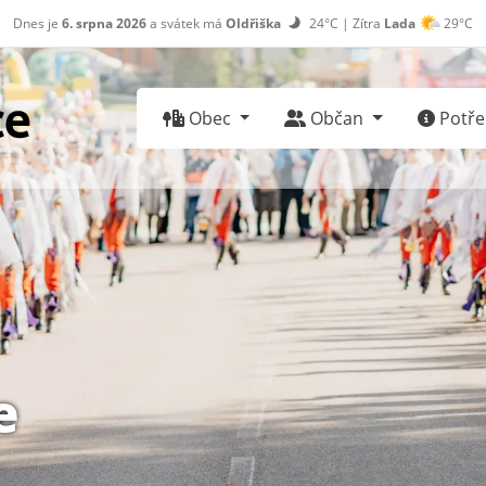
Dnes je
6. srpna 2026
a svátek má
Oldřiška
24°C | Zítra
Lada
29°C
Obec
Občan
Potřeb
e