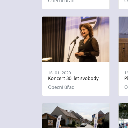
Obecní úřad
O
16. 01. 2020
1
Koncert 30. let svobody
P
Obecní úřad
O