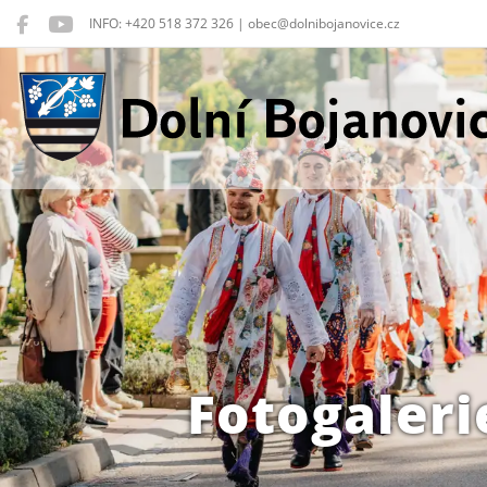
INFO: +420 518 372 326 | obec@dolnibojanovice.cz
Dolní Bojanovice
Fotogaleri