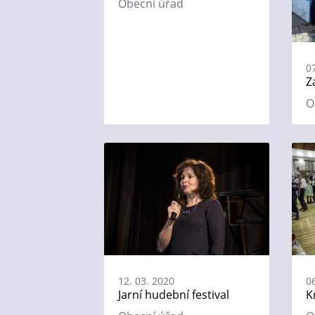
Obecní úřad
0
Z
O
12. 03. 2020
0
Jarní hudební festival
K