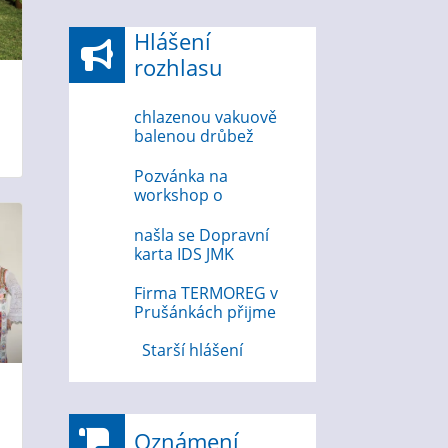
Hlášení
rozhlasu
chlazenou vakuově
balenou drůbež
6.8.2026
Pozvánka na
workshop o
bezpečnosti na
internetu 12.8.2026
našla se Dopravní
karta IDS JMK
Firma TERMOREG v
Prušánkách přijme
strojního zámečníka
Starší hlášení
Oznámení