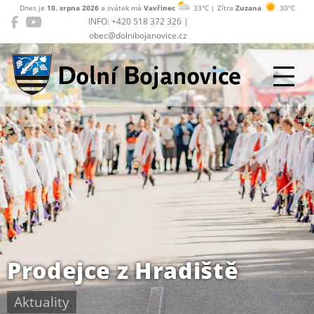
Dnes je
10. srpna 2026
a svátek má
Vavřinec
33°C | Zítra
Zuzana
30°C
INFO: +420 518 372 326 |
obec@dolnibojanovice.cz
Dolní Bojanovice
Prodejce z Hradiště
Aktuality