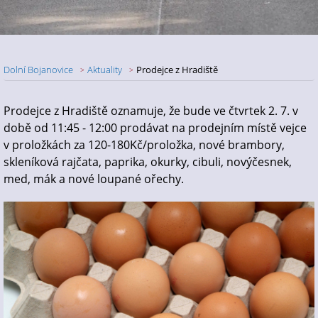
Dolní Bojanovice
Aktuality
Prodejce z Hradiště
Nadpis článku
Prodejce z Hradiště oznamuje, že bude ve čtvrtek 2. 7. v
době od 11:45 - 12:00 prodávat na prodejním místě vejce
v proložkách za 120-180Kč/proložka, nové brambory,
skleníková rajčata, paprika, okurky, cibuli, novýčesnek,
med, mák a nové loupané ořechy.