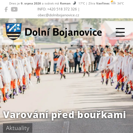
Dnes je
9. srpna 2026
a svátek má
Roman
17°C | Zítra
Vavřinec
34°C
INFO: +420 518 372 326 |
obec@dolnibojanovice.cz
Dolní Bojanovice
Varování před bouřkami
Aktuality