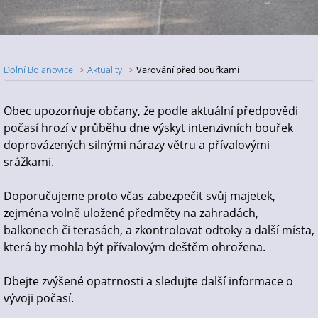
Dolní Bojanovice
Aktuality
Varování před bouřkami
Nadpis článku
Obec upozorňuje občany, že podle aktuální předpovědi
počasí hrozí v průběhu dne výskyt intenzivních bouřek
doprovázených silnými nárazy větru a přívalovými
srážkami.
Doporučujeme proto včas zabezpečit svůj majetek,
zejména volně uložené předměty na zahradách,
balkonech či terasách, a zkontrolovat odtoky a další místa,
která by mohla být přívalovým deštěm ohrožena.
Dbejte zvýšené opatrnosti a sledujte další informace o
vývoji počasí.