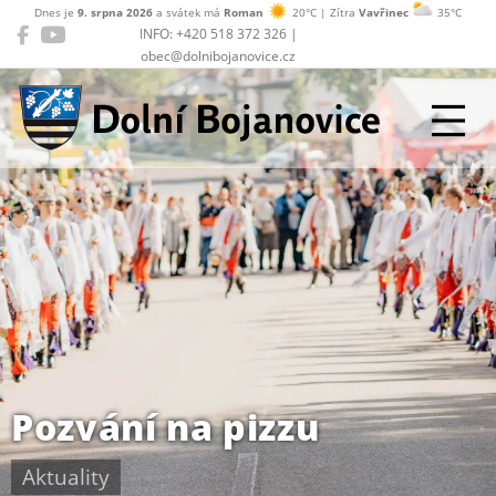
Dnes je
9. srpna 2026
a svátek má
Roman
20°C | Zítra
Vavřinec
35°C
INFO: +420 518 372 326 |
obec@dolnibojanovice.cz
Dolní Bojanovice
Pozvání na pizzu
Aktuality