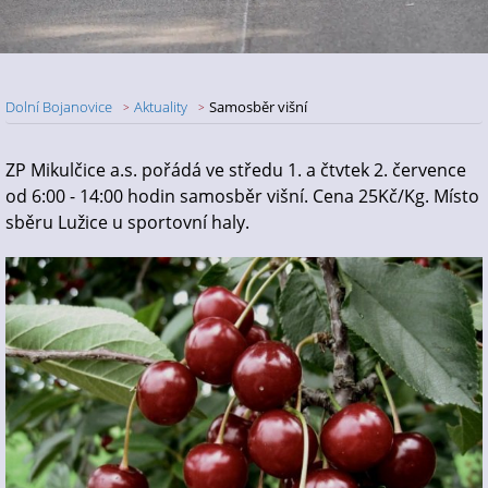
Dolní Bojanovice
Aktuality
Samosběr višní
Nadpis článku
ZP Mikulčice a.s. pořádá ve středu 1. a čtvtek 2. července
od 6:00 - 14:00 hodin samosběr višní. Cena 25Kč/Kg. Místo
sběru Lužice u sportovní haly.