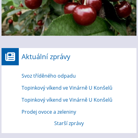
Aktuální zprávy
Svoz tříděného odpadu
Topinkový víkend ve Vinárně U Konšelů
Topinkový víkend ve Vinárně U Konšelů
Prodej ovoce a zeleniny
Starší zprávy