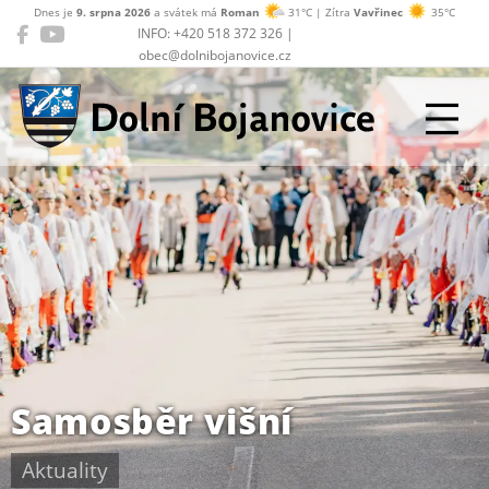
Dnes je
9. srpna 2026
a svátek má
Roman
31°C | Zítra
Vavřinec
35°C
INFO: +420 518 372 326 |
obec@dolnibojanovice.cz
Dolní Bojanovice
Samosběr višní
Aktuality