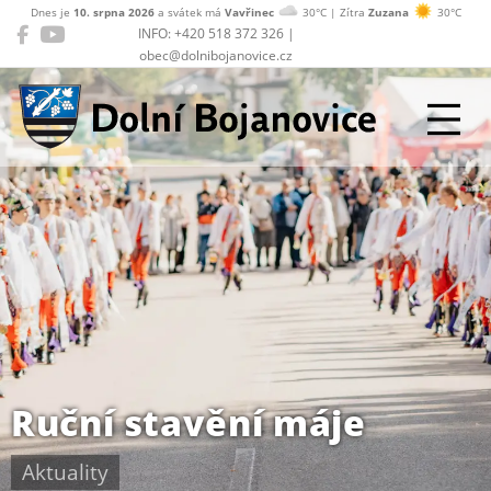
Dnes je
10. srpna 2026
a svátek má
Vavřinec
30°C | Zítra
Zuzana
30°C
INFO: +420 518 372 326 |
obec@dolnibojanovice.cz
Dolní Bojanovice
Ruční stavění máje
Aktuality