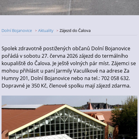
Dolní Bojanovice
Aktuality
Zájezd do Čalova
Nadpis článku
Spolek zdravotně postižených občanů Dolní Bojanovice
pořádá v sobotu 27. června 2026 zájezd do termálního
koupaliště do Čalova. Je ještě volných pár míst. Zájemci se
mohou přihlásit u paní Jarmily Vaculíkové na adrese Za
Humny 201, Dolní Bojanovice nebo na tel.: 702 058 632.
Dopravné je 350 Kč, členové spolku mají zájezd zdarma.