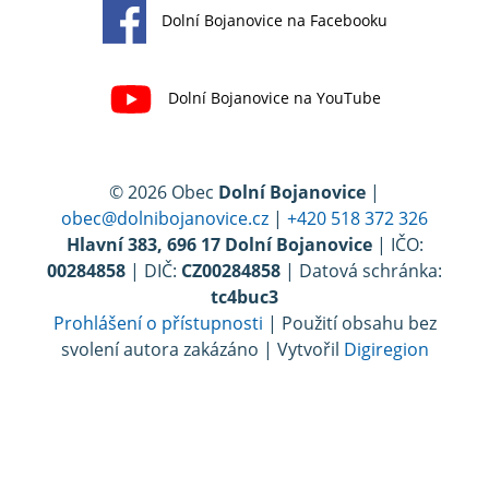
Dolní Bojanovice na Facebooku
Dolní Bojanovice na YouTube
© 2026 Obec
Dolní Bojanovice
|
obec@dolnibojanovice.cz
|
+420 518 372 326
Hlavní 383, 696 17 Dolní Bojanovice
| IČO:
00284858
| DIČ:
CZ00284858
| Datová schránka:
tc4buc3
Prohlášení o přístupnosti
| Použití obsahu bez
svolení autora zakázáno | Vytvořil
Digiregion