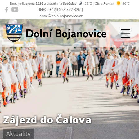
Dnes je
8. srpna 2026
a svátek má
Soběslav
22°C | Zítra
Roman
30°C
INFO: +420 518 372 326 |
obec@dolnibojanovice.cz
Dolní Bojanovice
Zájezd do Čalova
Aktuality