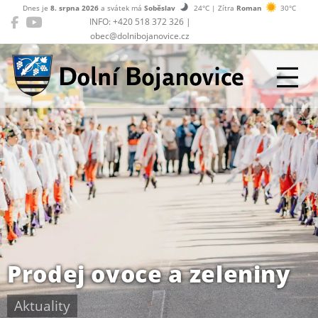
Dnes je
8. srpna 2026
a svátek má
Soběslav
24°C | Zítra
Roman
30°C
INFO: +420 518 372 326 |
obec@dolnibojanovice.cz
Dolní Bojanovice
Prodej ovoce a zeleniny
Aktuality