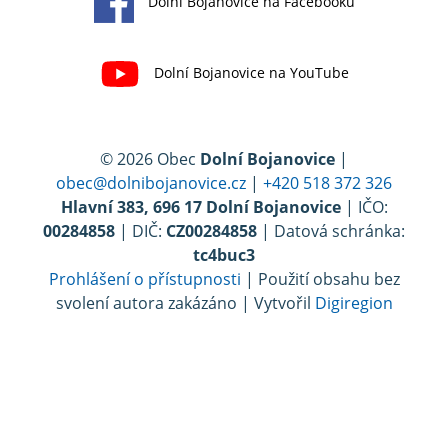
Dolní Bojanovice na Facebooku
Dolní Bojanovice na YouTube
© 2026 Obec
Dolní Bojanovice
|
obec@dolnibojanovice.cz
|
+420 518 372 326
Hlavní 383, 696 17 Dolní Bojanovice
| IČO:
00284858
| DIČ:
CZ00284858
| Datová schránka:
tc4buc3
Prohlášení o přístupnosti
| Použití obsahu bez
svolení autora zakázáno | Vytvořil
Digiregion