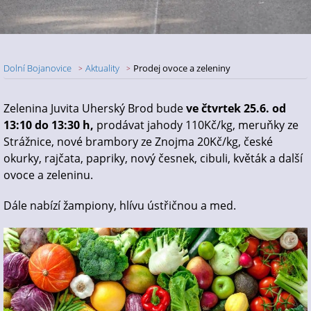
Dolní Bojanovice
Aktuality
Prodej ovoce a zeleniny
Nadpis článku
Zelenina Juvita Uherský Brod bude
ve čtvrtek 25.6. od
13:10 do 13:30 h,
prodávat jahody 110Kč/kg, meruňky ze
Strážnice, nové brambory ze Znojma 20Kč/kg, české
okurky, rajčata, papriky, nový česnek, cibuli, květák a další
ovoce a zeleninu.
Dále nabízí žampiony, hlívu ústřičnou a med.