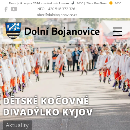
Dnes je
9. srpna 2026
a svátek má
Roman
20°C | Zítra
Vavřinec
30°C
INFO: +420 518 372 326 |
obec@dolnibojanovice.cz
Dolní Bojanovice
DĚTSKÉ KOČOVNÉ
DIVADÝLKO KYJOV
Aktuality