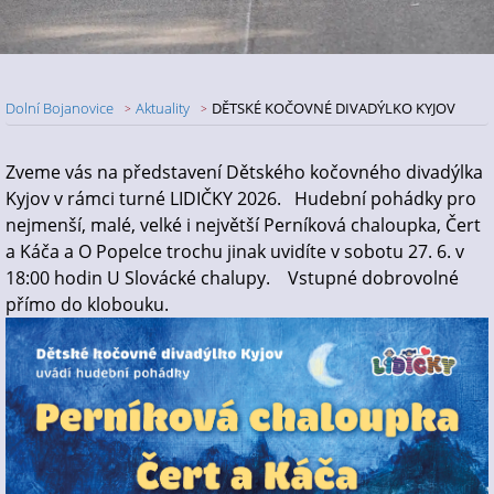
Dolní Bojanovice
Aktuality
DĚTSKÉ KOČOVNÉ DIVADÝLKO KYJOV
Nadpis článku
Zveme vás na představení Dětského kočovného divadýlka
Kyjov v rámci turné LIDIČKY 2026. Hudební pohádky pro
nejmenší, malé, velké i největší Perníková chaloupka, Čert
a Káča a O Popelce trochu jinak uvidíte v sobotu 27. 6. v
18:00 hodin U Slovácké chalupy. Vstupné dobrovolné
přímo do klobouku.