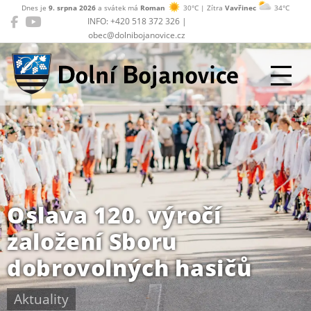
Dnes je
9. srpna 2026
a svátek má
Roman
30°C | Zítra
Vavřinec
34°C
INFO: +420 518 372 326 |
obec@dolnibojanovice.cz
Dolní Bojanovice
Oslava 120. výročí
založení Sboru
dobrovolných hasičů
Aktuality