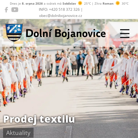
Dnes je
8. srpna 2026
a svátek má
Soběslav
25°C | Zítra
Roman
30°C
INFO: +420 518 372 326 |
obec@dolnibojanovice.cz
Dolní Bojanovice
Prodej textilu
Aktuality