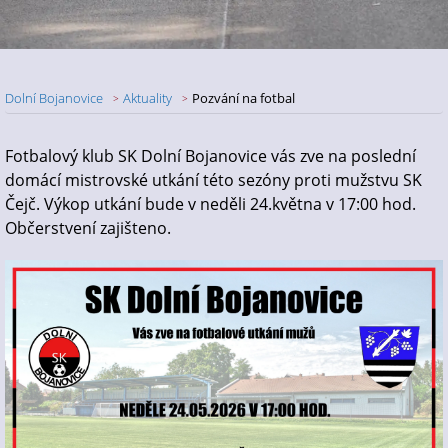
Dolní Bojanovice
Aktuality
Pozvání na fotbal
Nadpis článku
Fotbalový klub SK Dolní Bojanovice vás zve na poslední
domácí mistrovské utkání této sezóny proti mužstvu SK
Čejč. Výkop utkání bude v neděli 24.května v 17:00 hod.
Občerstvení zajišteno.