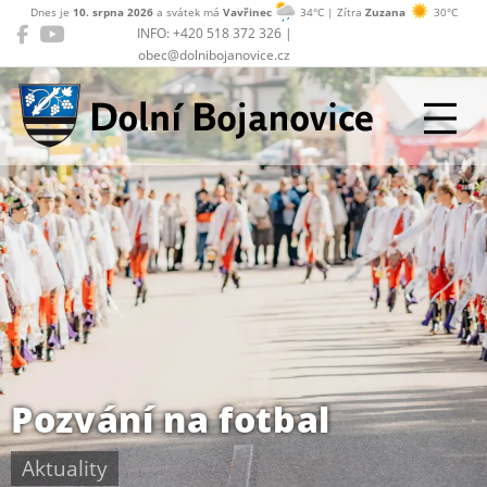
Dnes je
10. srpna 2026
a svátek má
Vavřinec
34°C | Zítra
Zuzana
30°C
INFO: +420 518 372 326 |
obec@dolnibojanovice.cz
Dolní Bojanovice
Pozvání na fotbal
Aktuality