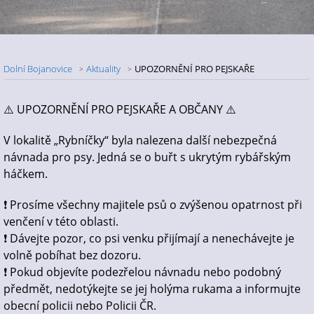
Dolní Bojanovice
Aktuality
UPOZORNĚNÍ PRO PEJSKAŘE
Nadpis článku
⚠️ UPOZORNĚNÍ PRO PEJSKAŘE A OBČANY ⚠️
V lokalitě „Rybníčky“ byla nalezena další nebezpečná
návnada pro psy. Jedná se o buřt s ukrytým rybářským
háčkem.
❗ Prosíme všechny majitele psů o zvýšenou opatrnost při
venčení v této oblasti.
❗ Dávejte pozor, co psi venku přijímají a nenechávejte je
volně pobíhat bez dozoru.
❗ Pokud objevíte podezřelou návnadu nebo podobný
předmět, nedotýkejte se jej holýma rukama a informujte
obecní policii nebo Policii ČR.