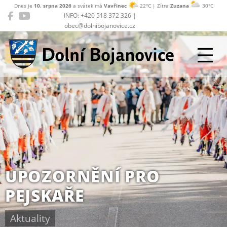
Dnes je
10. srpna 2026
a svátek má
Vavřinec
22°C | Zítra
Zuzana
30°C
INFO: +420 518 372 326 |
obec@dolnibojanovice.cz
Dolní Bojanovice
UPOZORNĚNÍ PRO
PEJSKAŘE
Aktuality