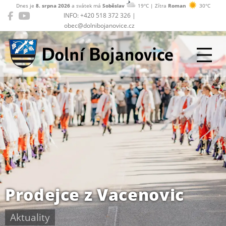
Dnes je
8. srpna 2026
a svátek má
Soběslav
19°C | Zítra
Roman
30°C
INFO: +420 518 372 326 |
obec@dolnibojanovice.cz
Dolní Bojanovice
Prodejce z Vacenovic
Aktuality