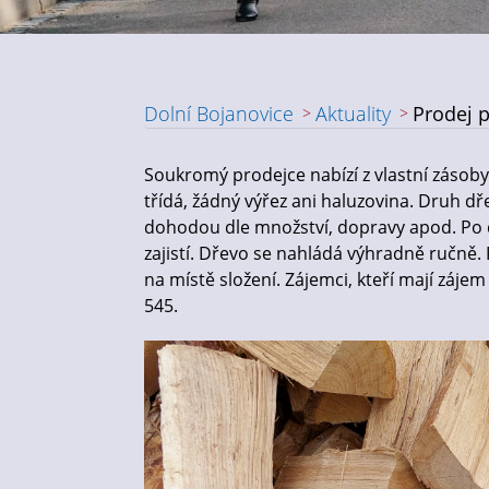
Dolní Bojanovice
Aktuality
Prodej 
Nadpis článku
Soukromý prodejce nabízí z vlastní zásoby
třídá, žádný výřez ani haluzovina. Druh dř
dohodou dle množství, dopravy apod. Po
zajistí. Dřevo se nahládá výhradně ručně
na místě složení. Zájemci, kteří mají záje
545.