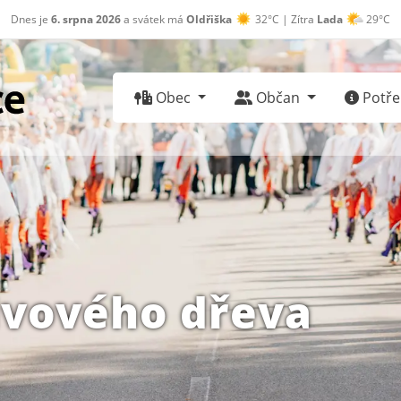
Dnes je
6. srpna 2026
a svátek má
Oldřiška
32°C | Zítra
Lada
29°C
Obec
Občan
Potřeb
ivového dřeva