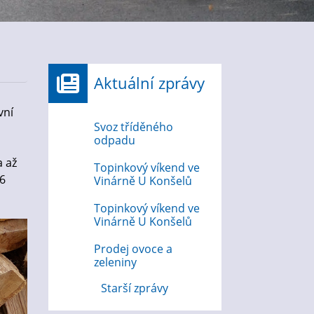
Aktuální zprávy
vní
Svoz tříděného
a
odpadu
a až
Topinkový víkend ve
36
Vinárně U Konšelů
Topinkový víkend ve
Vinárně U Konšelů
Prodej ovoce a
zeleniny
Starší zprávy