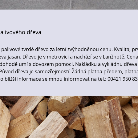
palivového dřeva
 palivové tvrdé dřevo za letní zvýhodněnou cenu. Kvalita, pr
eva jasan. Dřevo je v metrovici a nachází se v Lanžhotě. Cen
 dohodě umí s dovozem pomoci. Nakládku a vykládnu dřeva
. Původ dřeva je samozřejmostí. Žádná platba předem, platb
m o bližší informace se mnou informovat na tel.: 00421 950 8