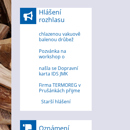
Hlášení
rozhlasu
chlazenou vakuově
balenou drůbež
6.8.2026
Pozvánka na
workshop o
bezpečnosti na
internetu 12.8.2026
našla se Dopravní
karta IDS JMK
Firma TERMOREG v
Prušánkách přijme
strojního zámečníka
Starší hlášení
Oznámení