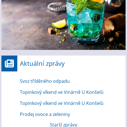
Aktuální zprávy
Svoz tříděného odpadu
Topinkový víkend ve Vinárně U Konšelů
Topinkový víkend ve Vinárně U Konšelů
Prodej ovoce a zeleniny
Starší zprávy