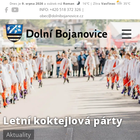
Dnes je
9. srpna 2026
a svátek má
Roman
16°C | Zítra
Vavřinec
35°C
INFO: +420 518 372 326 |
obec@dolnibojanovice.cz
Dolní Bojanovice
Letní koktejlová párty
Aktuality