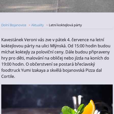
Dolní Bojanovice
Aktuality
Letní koktejlová párty
Nadpis článku
Kavestánek Veroni vás zve v pátek 4. července na letní
koktejlovou párty na ulici Mlýnská. Od 15:00 hodin budou
míchat koktejly za poloviční ceny. Dále budou připraveny
hry pro děti, malování na obličej nebo jízda na koních do
19:00 hodin. O občerstvení se postará břeclavský
foodtruck Yumi Izakaya a skvělá bojanovská Pizza dal
Cortile.