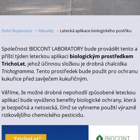
Dolní Bojanovice
Aktuality
Letecká aplikace biologického postřiku
Nadpis článku
Společnost BIOCONT LABORATORY bude provádět tento a
příští týden leteckou aplikaci
biologickým prostředkem
TrichoLet
, jehož účinnou složkou je drobná chalcidka
Trichogramma
. Tento prostředek bude použit pro ochranu
kukuřice před zavíječem kukuřičným.
Věříme, že možné drobné nepohodlí způsobené leteckou
aplikací bude vyváženo benefity biologické ochrany, která
je bezpečná a netoxická, čímž se vyhneme použití výrazně
rizikovějšího chemického pesticidu.