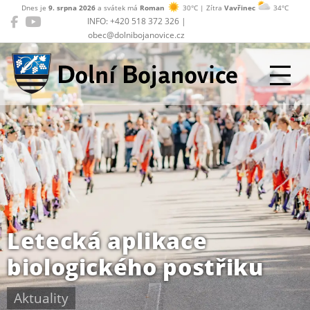
Dnes je
9. srpna 2026
a svátek má
Roman
30°C | Zítra
Vavřinec
34°C
INFO: +420 518 372 326 |
obec@dolnibojanovice.cz
Dolní Bojanovice
Letecká aplikace
biologického postřiku
Aktuality