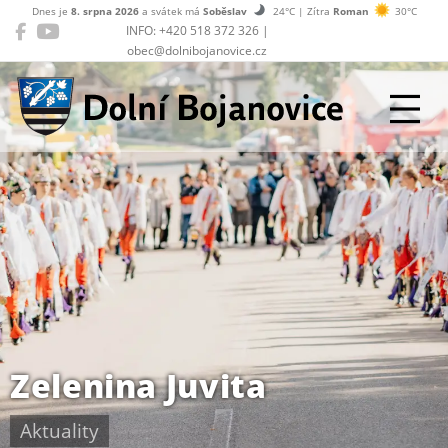
Dnes je
8. srpna 2026
a svátek má
Soběslav
24°C | Zítra
Roman
30°C
INFO: +420 518 372 326 |
obec@dolnibojanovice.cz
Dolní Bojanovice
Zelenina Juvita
Aktuality