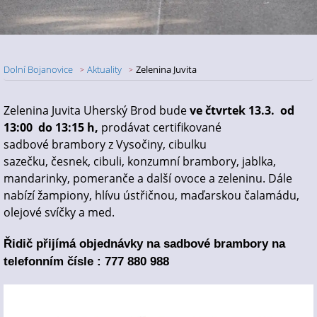
Dolní Bojanovice
Aktuality
Zelenina Juvita
Nadpis článku
Zelenina Juvita Uherský Brod bude
ve čtvrtek 13.3. od
13:00 do 13:15 h,
prodávat certifikované
sadbové
brambory z Vysočiny
, cibulku
sazečku, česnek, cibuli, konzumní brambory, jablka,
mandarinky, pomeranče a další ovoce a zeleninu.
Dále
nabízí žampiony, hlívu ústřičnou, maďarskou čalamádu,
olejové svíčky a med.
Řidič přijímá objednávky na sadbové brambory na
telefonním čísle : 777 880 988