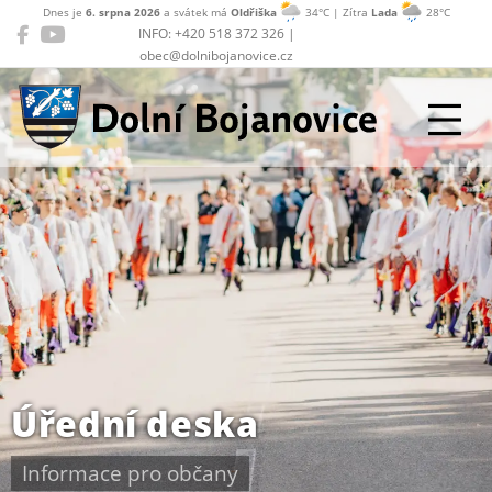
Dnes je
6. srpna 2026
a svátek má
Oldřiška
34°C | Zítra
Lada
28°C
INFO: +420 518 372 326 |
obec@dolnibojanovice.cz
Dolní Bojanovice
Úřední deska
Informace pro občany