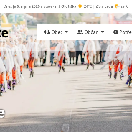
Dnes je
6. srpna 2026
a svátek má
Oldřiška
24°C | Zítra
Lada
29°C
Obec
Občan
Potřeb
e