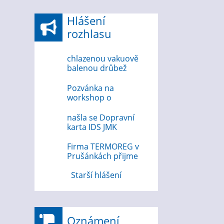
Hlášení
rozhlasu
chlazenou vakuově
balenou drůbež
6.8.2026
Pozvánka na
workshop o
bezpečnosti na
internetu 12.8.2026
našla se Dopravní
karta IDS JMK
Firma TERMOREG v
Prušánkách přijme
strojního zámečníka
Starší hlášení
Oznámení