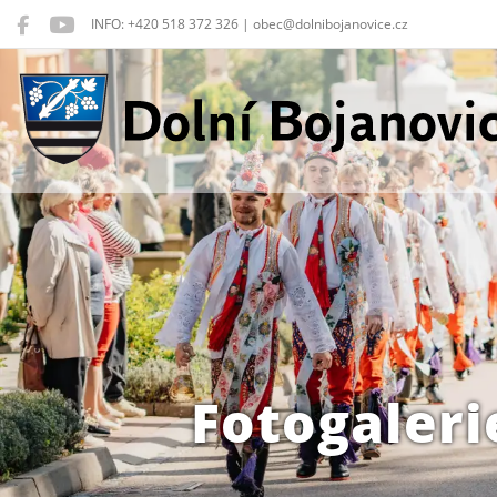
INFO: +420 518 372 326 | obec@dolnibojanovice.cz
Dolní Bojanovice
Fotogaleri