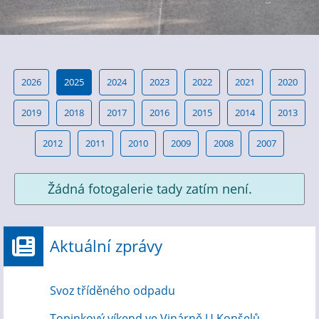
2026
2025
2024
2023
2022
2021
2020
2019
2018
2017
2016
2015
2014
2013
2012
2011
2010
2009
2008
2007
Žádná fotogalerie tady zatím není.
Aktuální zprávy
Svoz tříděného odpadu
Topinkový víkend ve Vinárně U Konšelů