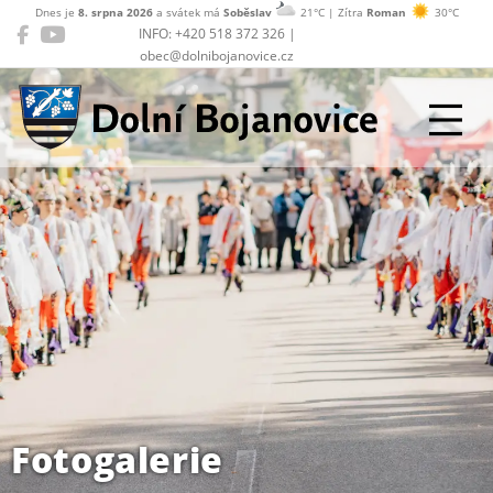
Dnes je
8. srpna 2026
a svátek má
Soběslav
21°C | Zítra
Roman
30°C
INFO: +420 518 372 326 |
obec@dolnibojanovice.cz
Dolní Bojanovice
Fotogalerie