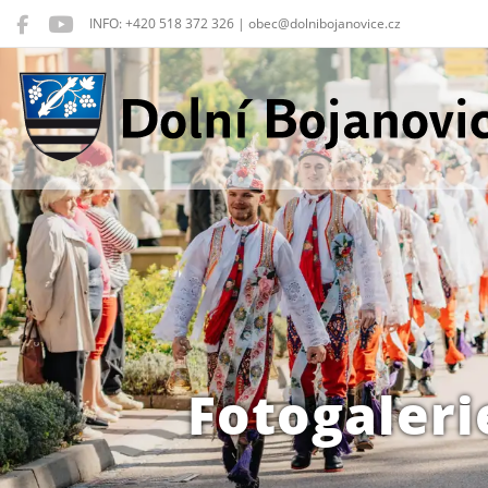
INFO: +420 518 372 326 | obec@dolnibojanovice.cz
Dolní Bojanovice
Fotogaleri