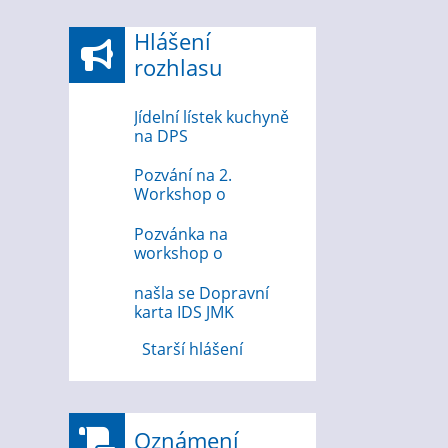
Hlášení
rozhlasu
Jídelní lístek kuchyně
na DPS
Pozvání na 2.
Workshop o
bezpečnosti na
internetu
Pozvánka na
workshop o
bezpečnosti na
internetu 12.8.2026
našla se Dopravní
karta IDS JMK
Starší hlášení
Oznámení