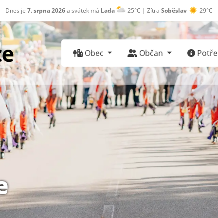
Dnes je
7. srpna 2026
a svátek má
Lada
25°C | Zítra
Soběslav
29°C
Obec
Občan
Potřeb
e