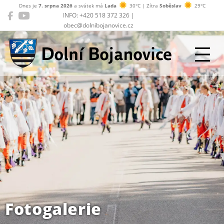
Dnes je
7. srpna 2026
a svátek má
Lada
30°C | Zítra
Soběslav
29°C
INFO: +420 518 372 326 |
obec@dolnibojanovice.cz
Dolní Bojanovice
Fotogalerie