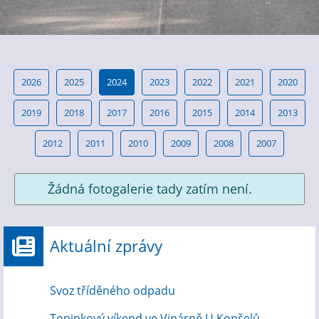
2026
2025
2024
2023
2022
2021
2020
2019
2018
2017
2016
2015
2014
2013
2012
2011
2010
2009
2008
2007
Žádná fotogalerie tady zatím není.
Aktuální zprávy
Svoz tříděného odpadu
Topinkový víkend ve Vinárně U Konšelů