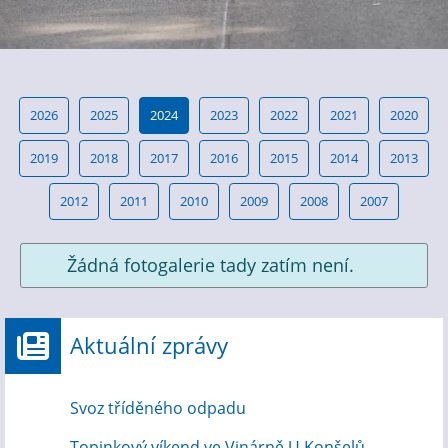
2026
2025
2024
2023
2022
2021
2020
2019
2018
2017
2016
2015
2014
2013
2012
2011
2010
2009
2008
2007
Žádná fotogalerie tady zatím není.
Aktuální zprávy
Svoz tříděného odpadu
Topinkový víkend ve Vinárně U Konšelů