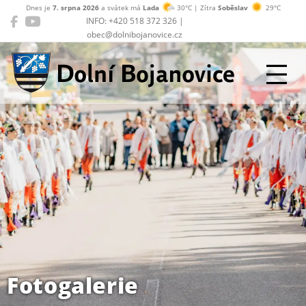
Dnes je
7. srpna 2026
a svátek má
Lada
30°C | Zítra
Soběslav
29°C
INFO: +420 518 372 326 |
obec@dolnibojanovice.cz
Dolní Bojanovice
Fotogalerie