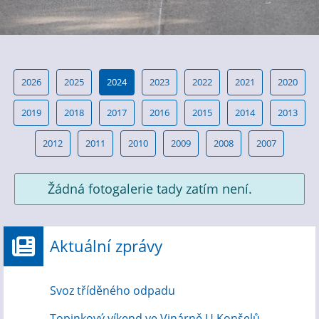
2026
2025
2024
2023
2022
2021
2020
2019
2018
2017
2016
2015
2014
2013
2012
2011
2010
2009
2008
2007
Žádná fotogalerie tady zatím není.
Aktuální zprávy
Svoz tříděného odpadu
Topinkový víkend ve Vinárně U Konšelů