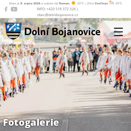
Dnes je
9. srpna 2026
a svátek má
Roman
20°C | Zítra
Vavřinec
35°C
INFO: +420 518 372 326 |
obec@dolnibojanovice.cz
Dolní Bojanovice
Fotogalerie