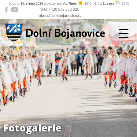
Dnes je
10. srpna 2026
a svátek má
Vavřinec
20°C | Zítra
Zuzana
30°C
INFO: +420 518 372 326 |
obec@dolnibojanovice.cz
Dolní Bojanovice
Fotogalerie