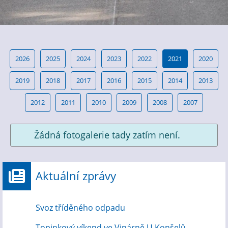
2026
2025
2024
2023
2022
2021
2020
2019
2018
2017
2016
2015
2014
2013
2012
2011
2010
2009
2008
2007
Žádná fotogalerie tady zatím není.
Aktuální zprávy
Svoz tříděného odpadu
Topinkový víkend ve Vinárně U Konšelů