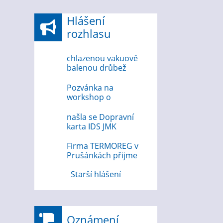
Hlášení
rozhlasu
chlazenou vakuově
balenou drůbež
6.8.2026
Pozvánka na
workshop o
bezpečnosti na
internetu 12.8.2026
našla se Dopravní
karta IDS JMK
Firma TERMOREG v
Prušánkách přijme
strojního zámečníka
Starší hlášení
Oznámení