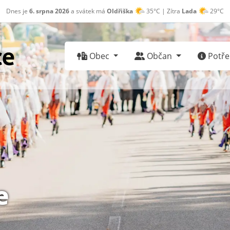
Dnes je
6. srpna 2026
a svátek má
Oldřiška
35°C | Zítra
Lada
29°C
Obec
Občan
Potřeb
e