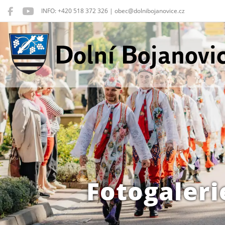
INFO: +420 518 372 326 | obec@dolnibojanovice.cz
Dolní Bojanovice
Fotogaleri