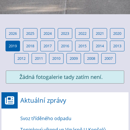
2026
2025
2024
2023
2022
2021
2020
2019
2018
2017
2016
2015
2014
2013
2012
2011
2010
2009
2008
2007
Žádná fotogalerie tady zatím není.
Aktuální zprávy
Svoz tříděného odpadu
Topinkový víkend ve Vinárně U Konšelů