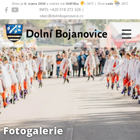
Dnes je
6. srpna 2026
a svátek má
Oldřiška
34°C | Zítra
Lada
28°C
INFO: +420 518 372 326 |
obec@dolnibojanovice.cz
Dolní Bojanovice
Fotogalerie