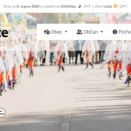
Dnes je
6. srpna 2026
a svátek má
Oldřiška
24°C | Zítra
Lada
29°C
Obec
Občan
Potřeb
e