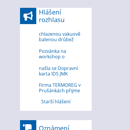
Hlášení
rozhlasu
chlazenou vakuově
balenou drůbež
6.8.2026
Pozvánka na
workshop o
bezpečnosti na
internetu 12.8.2026
našla se Dopravní
karta IDS JMK
Firma TERMOREG v
Prušánkách přijme
strojního zámečníka
Starší hlášení
Oznámení