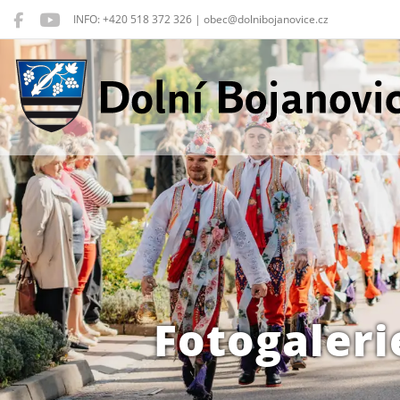
INFO: +420 518 372 326 | obec@dolnibojanovice.cz
Dolní Bojanovice
Fotogaleri